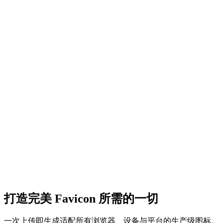
上传您的 Logo
支持 PNG、JPG、SVG 格式，最大 10MB
选择文件
或拖放文件到此处
打造完美 Favicon 所需的一切
一次上传即生成适配所有浏览器、设备与平台的生产级图标。